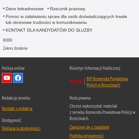
Dane teleadresowe
Rzecznik prasowy
Pomoc w załatwianiu spraw dla osób doświadczających trwale
lub okresowe trudności w komunikowaniu
KONTAKT DLA KANDYDATÓW DO SŁUŻBY
RODO
Zakres działania
Policja online
Biuletyn Informacji Publicznej
BIP Komenda Powiatowa
Policji w Brzezinach
Redakcja serwisu
Nota prawna
Chcesz wykorzystać materiał
Kontakt z redakcją
z serwisu Komenda Powiatowa Policji w
Brzezinach.
Dostępność
Zapoznaj się z zasadami
Deklaracja dostępności
Polityka prywatności