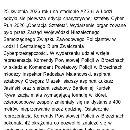
25 kwietnia 2026 roku na stadionie AZS-u w Łodzi
odbyła się pierwsza edycja charytatywnej sztafety Cyber
Run 2026 „Operacja Sztafeta”. Wydarzenie organizowane
było przez Zarząd Wojewódzki Niezależnego
Samorządnego Związku Zawodowego Policjantów w
Łodzi i Centralnego Biura Zwalczania
Cyberprzestępczości. W wydarzeniu udział wzięła
reprezentacja Komendy Powiatowej Policji w Brzezinach
w składzie: Komendant Powiatowy Policji w Brzezinach
młodszy inspektor Radosław Malanowski, aspirant
sztabowy Grzegorz Miazek, starszy aspirant Łukasz
Jasiński oraz sierżant sztabowy Bartłomiej Kurdek.
Rywalizacja miała wymagającą formułę w której,
czteroosobowe zespoły zmieniały się na dystansie 400
metrów nieprzerwanie przez godzinę. Ostatecznie
reprezentacja Komendy Powiatowej Policji w Brzezinach
pokonała 42 okrążenia co pozwoliło znaleźć się w
czołówce zawodów. Celem inicjatywy było wsparcie