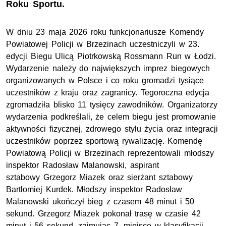
Roku Sportu.
W dniu 23 maja 2026 roku funkcjonariusze Komendy
Powiatowej Policji w Brzezinach uczestniczyli w 23.
edycji Biegu Ulicą Piotrkowską Rossmann Run w Łodzi.
Wydarzenie należy do największych imprez biegowych
organizowanych w Polsce i co roku gromadzi tysiące
uczestników z kraju oraz zagranicy. Tegoroczna edycja
zgromadziła blisko 11 tysięcy zawodników. Organizatorzy
wydarzenia podkreślali, że celem biegu jest promowanie
aktywności fizycznej, zdrowego stylu życia oraz integracji
uczestników poprzez sportową rywalizację. Komendę
Powiatową Policji w Brzezinach reprezentowali młodszy
inspektor Radosław Malanowski, aspirant
sztabowy Grzegorz Miazek oraz sierżant sztabowy
Bartłomiej Kurdek. Młodszy inspektor Radosław
Malanowski ukończył bieg z czasem 48 minut i 50
sekund. Grzegorz Miazek pokonał trasę w czasie 42
minut i 56 sekund, zajmując 7. miejsce w klasyfikacji