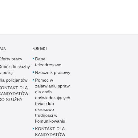
ACA
KONTAKT
Oferty pracy
Dane
teleadresowe
Dobór do służby
 policji
Rzecznik prasowy
Dla policjantów
Pomoc w
załatwianiu spraw
KONTAKT DLA
dla osób
KANDYDATÓW
doświadczających
DO SŁUŻBY
trwale lub
okresowe
trudności w
komunikowaniu
KONTAKT DLA
KANDYDATÓW