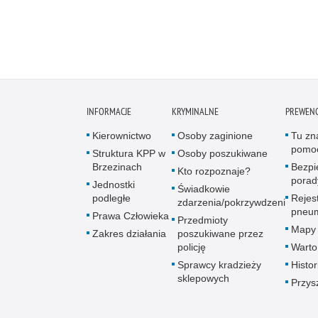
INFORMACJE
KRYMINALNE
PREWENC
Kierownictwo
Osoby zaginione
Tu zn
pomo
Struktura KPP w
Osoby poszukiwane
Brzezinach
Bezpi
Kto rozpoznaje?
porad
Jednostki
Świadkowie
podległe
Rejest
zdarzenia/pokrzywdzeni
pneum
Prawa Człowieka
Przedmioty
Mapy 
Zakres działania
poszukiwane przez
policję
Warto
Sprawcy kradzieży
Histor
sklepowych
Przys