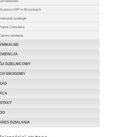
Kierownictwo
Struktura KPP w Brzezinach
Jednostki podległe
Prawa Człowieka
Zakres działania
YMINALNE
EWENCJA
ÓJ DZIELNICOWY
CH DROGOWY
ZĄD
ACA
NTAKT
DO
KRES DZIAŁANIA