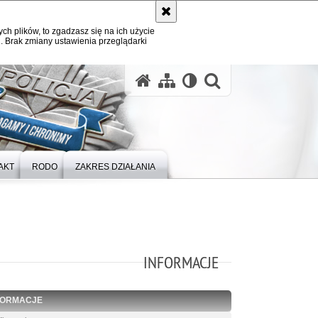
ych plików, to zgadzasz się na ich użycie
. Brak zmiany ustawienia przeglądarki
otwórz wysz
AKT
RODO
ZAKRES DZIAŁANIA
INFORMACJE
FORMACJE