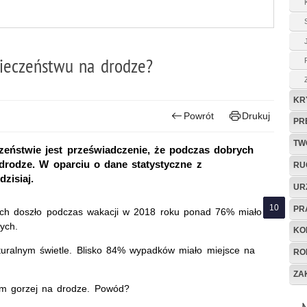
pieczeństwu na drodze?
KR
Powrót
Drukuj
PR
TW
zeństwie jest przeświadczenie, że podczas dobrych
rodze. W oparciu o dane statystyczne z
RU
zisiaj.
UR
PR
ch doszło podczas wakacji w 2018 roku ponad 76% miało
ych.
KO
turalnym świetle. Blisko 84% wypadków miało miejsce na
RO
ZA
ym gorzej na drodze. Powód?