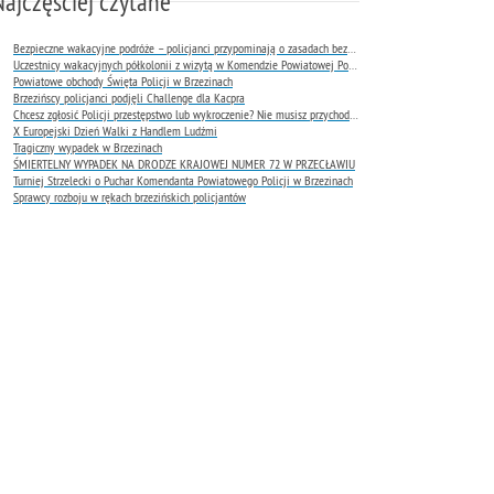
Najczęściej czytane
Bezpieczne wakacyjne podróże – policjanci przypominają o zasadach bezpieczeństwa na drodze
Uczestnicy wakacyjnych półkolonii z wizytą w Komendzie Powiatowej Policji w Brzezinach
Powiatowe obchody Święta Policji w Brzezinach
Brzezińscy policjanci podjęli Challenge dla Kacpra
Chcesz zgłosić Policji przestępstwo lub wykroczenie? Nie musisz przychodzić do komendy !
X Europejski Dzień Walki z Handlem Ludźmi
Tragiczny wypadek w Brzezinach
ŚMIERTELNY WYPADEK NA DRODZE KRAJOWEJ NUMER 72 W PRZECŁAWIU
Turniej Strzelecki o Puchar Komendanta Powiatowego Policji w Brzezinach
Sprawcy rozboju w rękach brzezińskich policjantów