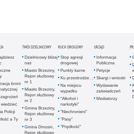
JA
TWÓJ DZIELNICOWY
RUCH DROGOWY
URZĄD
PR
ajdziesz
Dzielnicowy bliżej
Stop agresji
Informacja
c
nas
drogowej
Publiczna
eczne
Miasto Brzeziny,
Punkty karne
Petycje
w
y
Rejon służbowy
Ku przestrodze....
Skargi i wnioski
nr 1
racja broni
Na miejscu
Wydawanie
atycznej
Miasto Brzeziny,
wypadku
zaświadczeń
Rejon służbowy
zagrożeń
"Alkohol i
Mediatorzy
nr 2
 wiedzieć
narkotyki"
Gmina Brzeziny,
ia Policji
"Niechronieni"
Rejon służbowy
złość a Ty
"Pasy"
nr 3
"Prędkość"
Gmina Dmosin,
Rejon służbowy