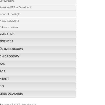
Kierownictwo
Struktura KPP w Brzezinach
Jednostki podległe
Prawa Człowieka
Zakres działania
YMINALNE
EWENCJA
ÓJ DZIELNICOWY
CH DROGOWY
ZĄD
ACA
NTAKT
DO
KRES DZIAŁANIA