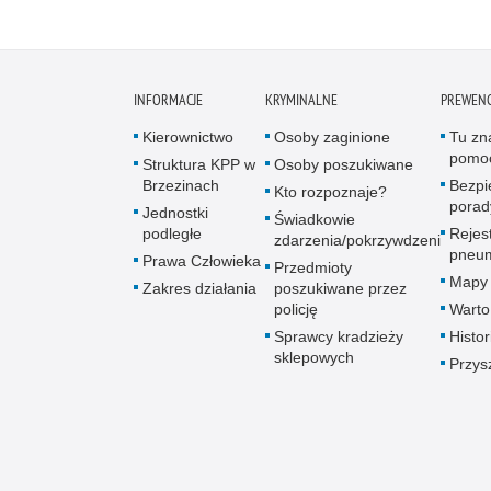
INFORMACJE
KRYMINALNE
PREWENC
Kierownictwo
Osoby zaginione
Tu zn
pomo
Struktura KPP w
Osoby poszukiwane
Brzezinach
Bezpi
Kto rozpoznaje?
porad
Jednostki
Świadkowie
podległe
Rejest
zdarzenia/pokrzywdzeni
pneum
Prawa Człowieka
Przedmioty
Mapy 
Zakres działania
poszukiwane przez
policję
Warto
Sprawcy kradzieży
Histor
sklepowych
Przys