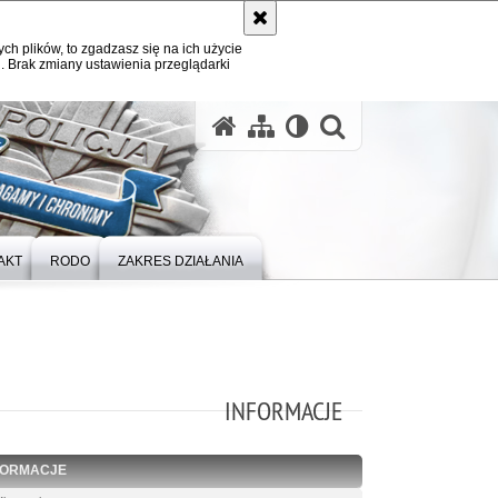
ych plików, to zgadzasz się na ich użycie
. Brak zmiany ustawienia przeglądarki
otwórz wysz
AKT
RODO
ZAKRES DZIAŁANIA
INFORMACJE
FORMACJE