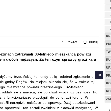
KR
Powrót
Drukuj
PR
TW
ezinach zatrzymali 38-letniego mieszkańca powiatu
nożem dwóch mężczyzn. Za ten czyn sprawcy grozi kara
RU
UR
PR
yżurny brzezińskiej komendy policji odebrał zgłoszenie o
enie gminy Rogów. Na miejscu okazało się, że w trakcie tej
KO
niego mieszkańca powiatu brzezińskiego i 32-letniego
RO
dalił się z miejsca, ale po chwili wrócił już bez noża. Po
 funkcjonariusze przystąpili do penetracji terenu. W
ZA
naleźli narzędzie należące do sprawcy. Dwaj poszkodowani
 po opatrzeniu ran zostali zwolnieni z placówki medycznej. W