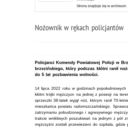
Strona znajduje się w archiwum.
Nożownik w rękach policjantów
Policjanci Komendy Powiatowej Policji w Brz
brzezińskiego, który podczas kłótni ranił 
do 5 lat pozbawienia wolności.
14 lipca 2022 roku w godzinach popołudniowych d
kłótni trójki mężczyzn na jednej z posesji na ter
sprzeczki 38-latek wyjął nóż, którym ranił 70-let
mieszkańca powiatu radomszczańskiego. Sprawca od
zatrzymaniu pobudzonego i agresywnego mężczyzny
trakcie wnikliwych poszukiwań na jednym z pół z
mężczyźni zostali przewiezieni do szpitala, gdzie