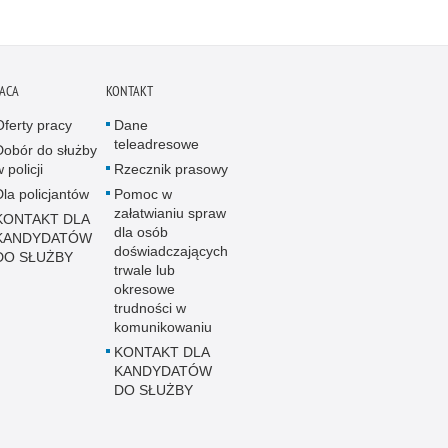
ACA
KONTAKT
Oferty pracy
Dane
teleadresowe
Dobór do służby
 policji
Rzecznik prasowy
Dla policjantów
Pomoc w
załatwianiu spraw
KONTAKT DLA
dla osób
KANDYDATÓW
doświadczających
DO SŁUŻBY
trwale lub
okresowe
trudności w
komunikowaniu
KONTAKT DLA
KANDYDATÓW
DO SŁUŻBY