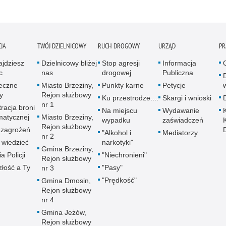
JA
TWÓJ DZIELNICOWY
RUCH DROGOWY
URZĄD
PR
ajdziesz
Dzielnicowy bliżej
Stop agresji
Informacja
c
nas
drogowej
Publiczna
eczne
Miasto Brzeziny,
Punkty karne
Petycje
w
y
Rejon służbowy
Ku przestrodze....
Skargi i wnioski
nr 1
racja broni
Na miejscu
Wydawanie
atycznej
Miasto Brzeziny,
wypadku
zaświadczeń
Rejon służbowy
zagrożeń
"Alkohol i
Mediatorzy
nr 2
 wiedzieć
narkotyki"
Gmina Brzeziny,
ia Policji
"Niechronieni"
Rejon służbowy
złość a Ty
"Pasy"
nr 3
"Prędkość"
Gmina Dmosin,
Rejon służbowy
nr 4
Gmina Jeżów,
Rejon służbowy